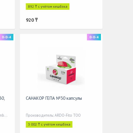
892 ₸ с учётом кешбэка
920 ₸
0-0-4
0-0-4
30,
САНАКОР ГЕПА №30 капсулы
Производитель: Queisser Pharma GmbH&Co,
Производитель: ARDO-Fito ТОО
3 002 ₸ с учётом кешбэка