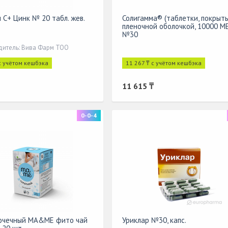
 С+ Цинк № 20 табл. жев.
Солигамма® (таблетки, покрыт
пленочной оболочкой, 10000 МЕ
№30
итель: Вива Фарм ТОО
с учётом кешбэка
11 267 ₸ с учётом кешбэка
11 615 ₸
0-0-4
очечный MA&ME фито чай
Уриклар №30, капс.