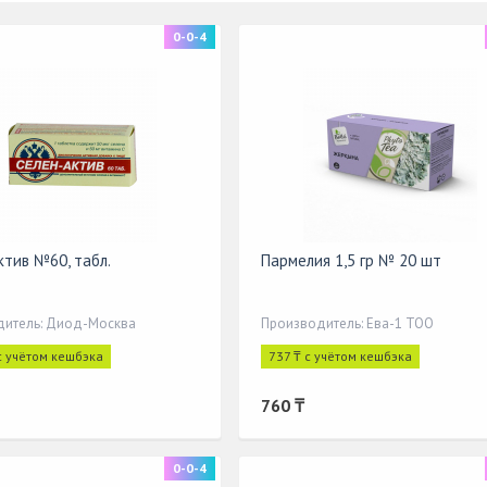
0-0-4
ктив №60, табл.
Пармелия 1,5 гр № 20 шт
дитель: Диод-Москва
Производитель: Ева-1 ТОО
с учётом кешбэка
737 ₸ с учётом кешбэка
760 ₸
0-0-4