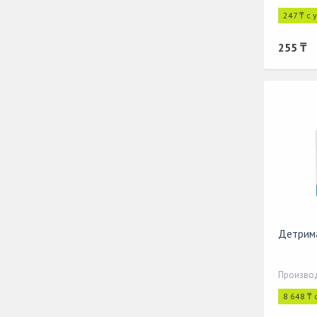
247 ₸ с 
255 ₸
Детрим
Производ
8 648 ₸ 