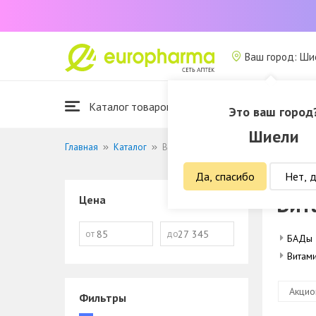
Ваш город: Ши
Каталог товаров
Это ваш город
Шиели
Главная
Каталог
Витамины и БАДы
Да, спасибо
Нет, 
Вит
Цена
от
до
БАДы
Витам
Акцио
Фильтры