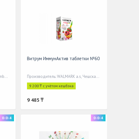
Витрум ИммунАктив таблетки №60
Производитель: Queisser Pharma GmbH&Co,
Производитель: WALMARK a.s, Чешская Республика
9 200 ₸ с учётом кешбэка
9 485 ₸
0-0-4
0-0-4