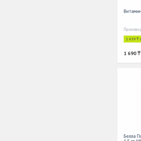
Витамин
Производ
1 639 ₸ 
1 690 ₸
Белла П