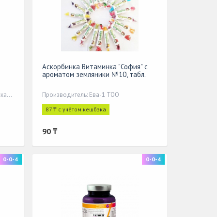
Аскорбинка Витаминка "София" с
ароматом земляники №10, табл.
Производитель: WALMARK a.s, Чешская Республика
Производитель: Ева-1 ТОО
87 ₸ с учётом кешбэка
90 ₸
0-0-4
0-0-4