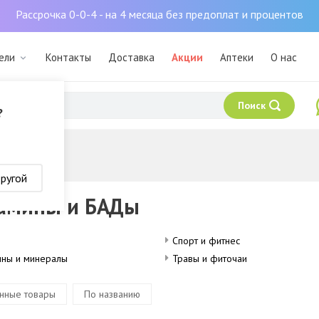
Рассрочка 0-0-4 - на 4 месяца без предоплат и процентов
ели
Контакты
Доставка
Акции
Аптеки
О нас
Поиск
?
другой
амины и БАДы
Спорт и фитнес
ины и минералы
Травы и фиточаи
нные товары
По названию