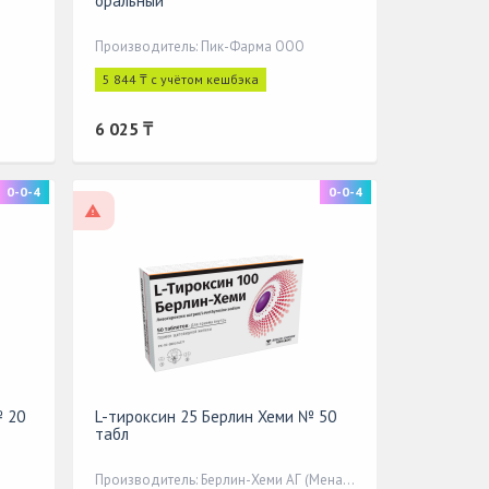
оральный
Производитель: Пик-Фарма ООО
5 844 ₸ с учётом кешбэка
6 025 ₸
0-0-4
0-0-4
По рецепту
№ 20
L-тироксин 25 Берлин Хеми № 50
табл
Производитель: Берлин-Хеми АГ (Менарини