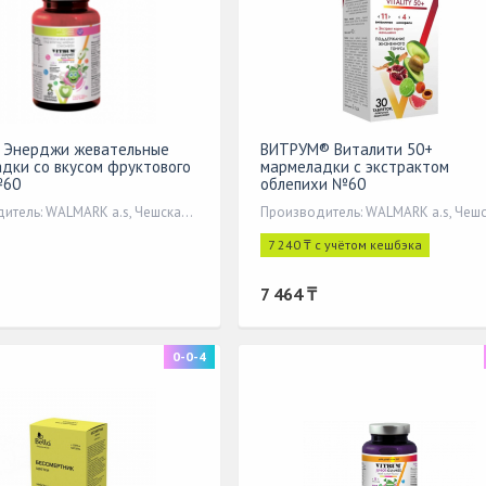
 Энерджи жевательные
ВИТРУМ® Виталити 50+
дки со вкусом фруктового
мармеладки с экстрактом
№60
облепихи №60
Производитель: WALMARK a.s, Чешская Республика
7 240 ₸ с учётом кешбэка
7 464 ₸
0-0-4