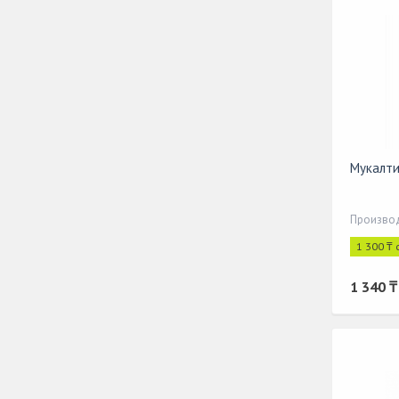
Мукалти
Производ
1 300 ₸ 
1 340 ₸