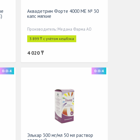
ые
Аквадетрим Форте 4000 МЕ № 30
)
капс мягкие
Производитель: Медана Фарма АО
3 899 ₸ с учётом кешбэка
4 020 ₸
0-0-4
0-0-4
Элькар 300 мг/мл 50 мл раствор