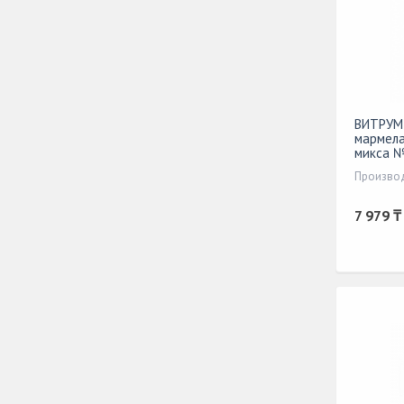
ВИТРУМ
мармела
микса 
7 979 ₸