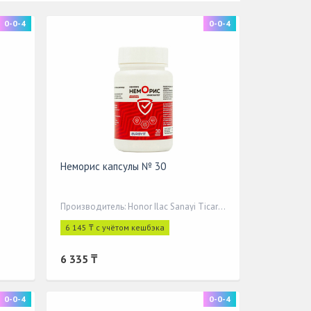
0-0-4
0-0-4
Неморис капсулы № 30
Производитель: Honor Ilac Sanayi Ticaret Ltd.Sti (Турция)
6 145 ₸ с учётом кешбэка
6 335 ₸
0-0-4
0-0-4