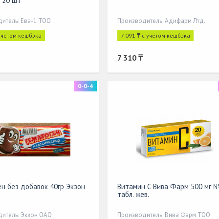
№ 20 шт
итель: Ева-1 ТОО
Производитель: Адифарм Лтд.
 учётом кешбэка
7 091 ₸ с учётом кешбэка
7 310 ₸
0-0-4
ен без добавок 40гр Экзон
Витамин С Вива Фарм 500 мг 
табл. жев.
итель: Экзон ОАО
Производитель: Вива Фарм ТОО