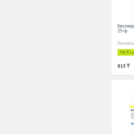
Бессмер
25 гр
Производ
791 ₸ с
815 ₸