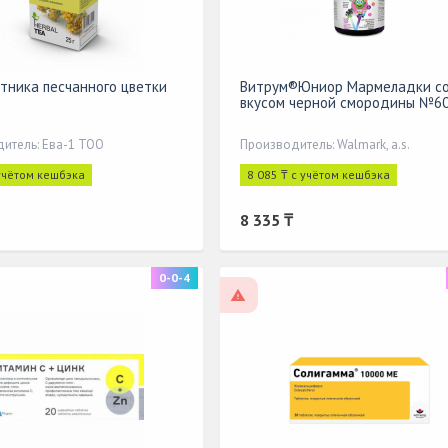
тника песчанного цветки
Витрум®Юниор Мармеладки с
вкусом черной смородины №6
итель: Ева-1 ТОО
Производитель: Walmark, a.s.
 учётом кешбэка
8 085 ₸ с учётом кешбэка
8 335 ₸
0-0-4
По рецепту