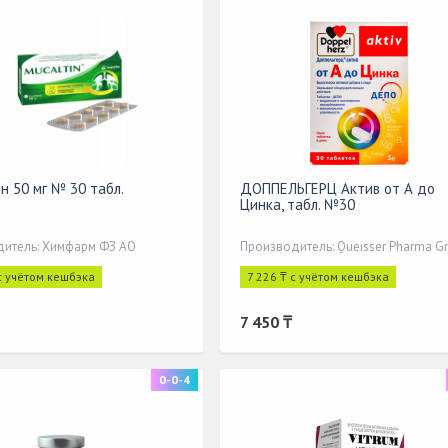
н 50 мг № 30 табл.
ДОППЕЛЬГЕРЦ Актив от А до
Цинка, табл. №30
итель: Химфарм ФЗ АО
с учётом кешбэка
7 226 ₸ с учётом кешбэка
7 450 ₸
0-0-4