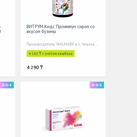
о
ВИТРУМ Кидс Проиммун сироп со
0
вкусом бузины
Производитель: WALMARK a.s, Чешская Республика
4 161 ₸ с учётом кешбэка
4 290 ₸
0-0-4
0-0-4