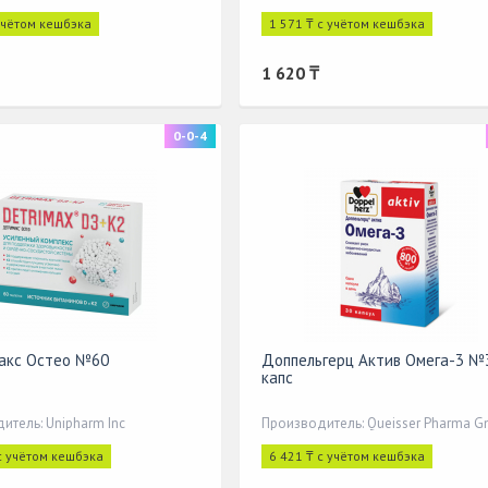
учётом кешбэка
1 571 ₸ с учётом кешбэка
1 620 ₸
0-0-4
акс Остео №60
Доппельгерц Актив Омега-3 №
капс
итель: Unipharm Inc
с учётом кешбэка
6 421 ₸ с учётом кешбэка