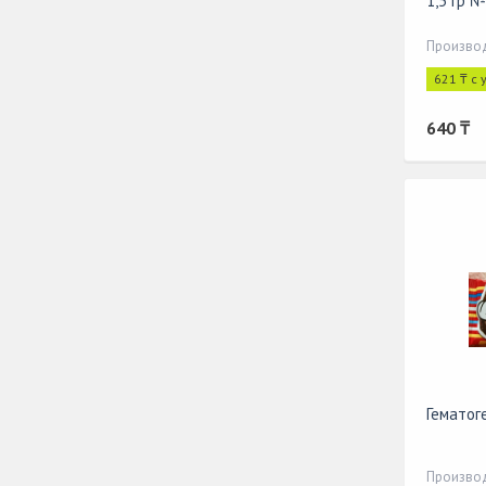
1,5 гр 
Производ
621 ₸ с
640 ₸
Гематог
Производ