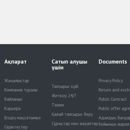
Ақпарат
Сатып алушы
Documents
үшін
Жаңалықтар
Privacy Policy
Тапсырыс күйі
Компания туралы
Return and exch
Жеткізу 24/7
Байланыс
Public Contract
Төлем
Карьера
Public offer ag
Қалай тапсырыс беру
Біздің мақсатымыз
Адалдық бағда
Сұрақтар мен жауаптар
бойынша жария
Серіктестер