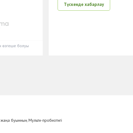
Түскенде хабарлау
ен өзгеше болуы
н жаңа буынның Мульти-пробиотигі