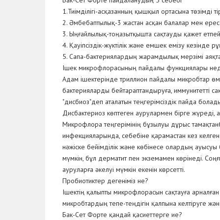
Бак-Сет Форте пайдаланудың 5 себебі
1.Тиімділігі-асқазанның қышқыл ортасына төзімді т
2. Әмбебаптылық-3 жастан асқан балалар мен ересе
3. Ыңғайлылық-тоңазытқышта сақтауды қажет етпей
4. Қауіпсіздік-жүктілік және емшек емізу кезінде рұқ
5. Сапа-бактериялардың жарамдылық мерзімі аяқтал
Ішек микрофлорасының пайдалы функциялары нед
Адам ішектерінде триллион пайдалы микробтар өмі
бактерияларды бейтараптандыруға, иммунитетті са
"дисбиоз"деп аталатын теңгерімсіздік пайда болад
Дисбактериоз көптеген аурулармен бірге жүреді, 
Микрофлора теңгерімінің бұзылуы дұрыс тамақтанба
инфекцияларында, себебіне қарамастан кез келген 
нәжіске бейімділік және көбінесе олардың ауысуы 
мүмкін, бұл дерматит пен экземамен көрінеді. Со
ауруларға әкелуі мүмкін екенін көрсетті.
Пробиотиктер дегеніміз не?
Ішектің қалыпты микрофлорасын сақтауға арналған
микробтардың тепе-теңдігін қалпына келтіруге жә
Бак-Сет Форте қандай қасиеттерге ие?