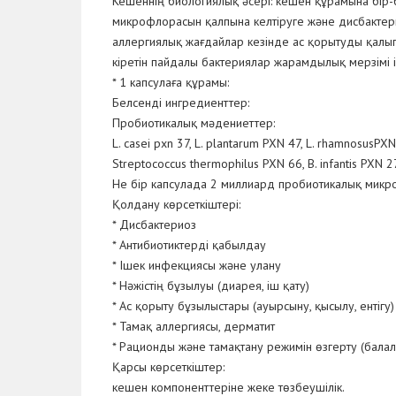
Кешеннің биологиялық әсері: кешен құрамына бір-б
микрофлорасын қалпына келтіруге және дисбактерио
аллергиялық жағдайлар кезінде ас қорытуды қалып
кіретін пайдалы бактериялар жарамдылық мерзімі і
* 1 капсулаға құрамы:
Белсенді ингредиенттер:
Пробиотикалық мәдениеттер:
L. casei pxn 37, L. plantarum PXN 47, L. rhamnosusPXN
Streptococcus thermophilus PXN 66, B. infantis PXN 27,
He бір капсулада 2 миллиард пробиотикалық микро
Қолдану көрсеткіштері:
* Дисбактериоз
* Антибиотиктерді қабылдау
* Ішек инфекциясы және улану
* Нәжістің бұзылуы (диарея, іш қату)
* Ас қорыту бұзылыстары (ауырсыну, қысылу, ентігу)
* Тамақ аллергиясы, дерматит
* Рационды және тамақтану режимін өзгерту (бал
Қарсы көрсеткіштер:
кешен компоненттеріне жеке төзбеушілік.