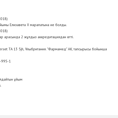
2018)
йымы Елизавета II марапатына ие болды.
2018)
ар арасында 2 жұлдыз аккредитациядан өтті.
merset TA 13 5jh, Ұлыбритания. "Фармамед" АҚ тапсырысы бойынша
-995-1
лдайтын ұйым
.