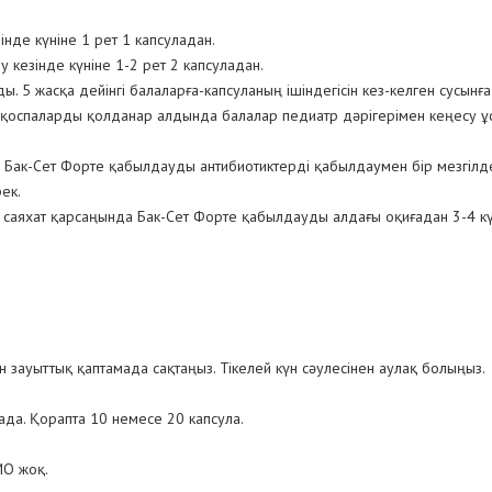
зінде күніне 1 рет 1 капсуладан.
 кезінде күніне 1-2 рет 2 капсуладан.
 5 жасқа дейінгі балаларға-капсуланың ішіндегісін кез-келген сусынға 
 қоспаларды қолданар алдында балалар педиатр дәрігерімен кеңесу 
 Бак-Сет Форте қабылдауды антибиотиктерді қабылдаумен бір мезгілде
ек.
 саяхат қарсаңында Бак-Сет Форте қабылдауды алдағы оқиғадан 3-4 кү
ауыттық қаптамада сақтаңыз. Тікелей күн сәулесінен аулақ болыңыз.
ада. Қорапта 10 немесе 20 капсула.
МО жоқ.