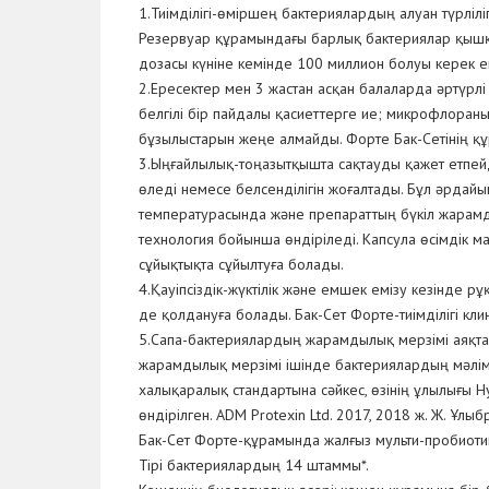
1.Тиімділігі-өміршең бактериялардың алуан түрлілі
Резервуар құрамындағы барлық бактериялар қышқыл
дозасы күніне кемінде 100 миллион болуы керек ек
2.Ересектер мен 3 жастан асқан балаларда әртүрл
белгілі бір пайдалы қасиеттерге ие; микрофлораны
бұзылыстарын жеңе алмайды. Форте Бак-Сетінің құр
3.Ыңғайлылық-тоңазытқышта сақтауды қажет етпейд
өледі немесе белсенділігін жоғалтады. Бұл әрдайы
температурасында және препараттың бүкіл жарамды
технология бойынша өндіріледі. Капсула өсімдік
сұйықтықта сұйылтуға болады.
4.Қауіпсіздік-жүктілік және емшек емізу кезінде рұ
де қолдануға болады. Бак-Сет Форте-тиімділігі кл
5.Сапа-бактериялардың жарамдылық мерзімі аяқталғ
жарамдылық мерзімі ішінде бактериялардың мәлім
халықаралық стандартына сәйкес, өзінің ұлылығы Н
өндірілген. ADM Protexin Ltd. 2017, 2018 ж. Ж. Ұ
Бак-Сет Форте-құрамында жалғыз мульти-пробиоти
Тірі бактериялардың 14 штаммы*.