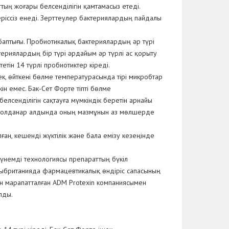
ттың жоғары белсенділігін қамтамасыз етеді.
ріссіз енеді. Зерттеулер бактериялардың пайдалы
баптығы. Пробиотикалық бактериялардың әр түрі
териялардың бір түрі әрдайым әр түрлі ас қорыту
тін 14 түрлі пробиотиктер кіреді.
к, өйткені бөлме температурасында тірі микробтар
ін емес. Бак-Сет Форте тіпті бөлме
лсенділігін сақтауға мүмкіндік беретін арнайы
е қолданар алдында оның мазмұнын аз мөлшерде
лған, кешенді жүктілік және бала емізу кезеңінде
 үнемді технологиясы препараттың бүкіл
лыбританияда фармацевтикалық өндіріс сапасының
мен марапатталған ADM Protexin компаниясымен
лды.