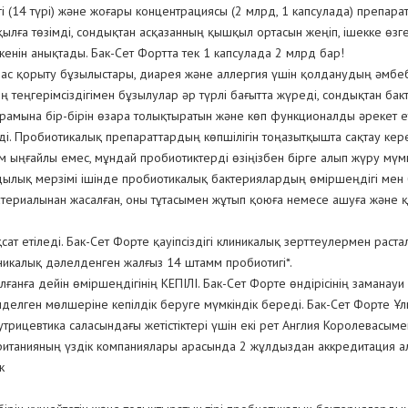
гі (14 түрі) және жоғары концентрациясы (2 млрд, 1 капсулада) препара
ға төзімді, сондықтан асқазанның қышқыл ортасын жеңіп, ішекке өзге
енін анықтады. Бак-Сет Фортта тек 1 капсулада 2 млрд бар!
і ас қорыту бұзылыстары, диарея және аллергия үшін қолданудың әмбе
ң теңгерімсіздігімен бұзылулар әр түрлі бағытта жүреді, сондықтан бак
амына бір-бірін өзара толықтыратын және көп функционалды әрекет ете
і. Пробиотикалық препараттардың көпшілігін тоңазытқышта сақтау кере
м ыңғайлы емес, мұндай пробиотиктерді өзіңізбен бірге алып жүру мүмк
лық мерзімі ішінде пробиотикалық бактериялардың өміршеңдігі мен бе
 материалынан жасалған, оны тұтасымен жұтып қоюға немесе ашуға жән
қсат етіледі. Бак-Сет Форте қауіпсіздігі клиникалық зерттеулермен раста
иникалық дәлелденген жалғыз 14 штамм пробиотигі*.
анға дейін өміршеңдігінің КЕПІЛІ. Бак-Сет Форте өндірісінің заманауи
делген мөлшеріне кепілдік беруге мүмкіндік береді. Бак-Сет Форте Ұ
утрицевтика саласындағы жетістіктері үшін екі рет Англия Королевасы
лыбританияның үздік компаниялары арасында 2 жұлдыздан аккредитация а
к