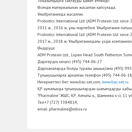
Тоңазытқышта сақтауды қажет етпейді!
Өсімдік материалынан жасалған капсулада.
Ұлыбританияда жасалған.
Probiotics International Ltd. (ADM Protexin Ltd. since 
2011 ж., 2016 ж. ұлы мәртебелі Ұлыбритания патша
Probiotics International Ltd. (ADM Protexin Ltd. since 
2017 ж., 2018 ж. Ұлыбританиядағы үздік компаниял
Өндіруші:
ADM Protexin Ltd., Lopen Head South Petherton So
Дәрігердің кеңесі (495) 744-06-27
Дәріханаларда болуы туралы аныықтама (495) 995
Тұтынушыларға арналған телефон (495) 744-06-18
Интернеттегі бет: www.bac-set.com,
www.bac-set.ru
ҚР аумағында тұтынушылардан шағымдарды қабы
"Pharmaline" ЖШС, ҚР, Алматы қ., Шамиева к-сі, 11 үй
Тел:+7 (727) 3384814,
email: pharmaline@inbox.ru