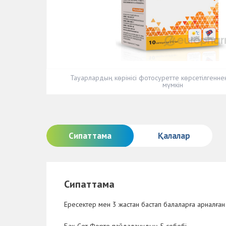
Тауарлардың көрінісі фотосуретте көрсетілгенн
мүмкін
Сипаттама
Қалалар
Сипаттама
Ересектер мен 3 жастан бастап балаларға арналға