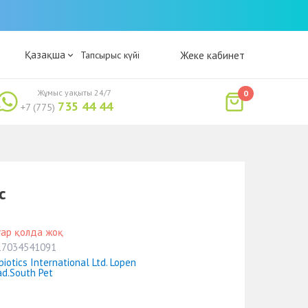
Қазақша
Тапсырыс күйі
Жеке кабинет
Жұмыс уақыты 24/7
0
735 44 44
+7 (775)
с
уар қолда жоқ
17034541091
biotics International Ltd. Lopen
d.South Pet