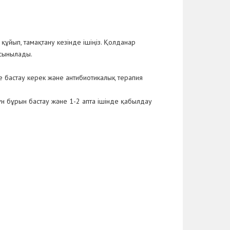
құйып, тамақтану кезінде ішіңіз. Қолданар
ұсынылады.
 бастау керек және антибиотикалық терапия
н бұрын бастау және 1-2 апта ішінде қабылдау