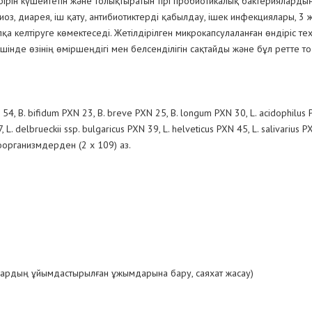
ірін күшейтетін және толықтыратын тірі пробиотикалық бактериялардың 
з, диарея, іш қату, антибиотиктерді қабылдау, ішек инфекциялары, 3 
қа келтіруге көмектеседі. Жетілдірілген микрокапсулаланған өндіріс 
шінде өзінің өміршеңдігі мен белсенділігін сақтайды және бұл ретте т
 54, B. bifidum PXN 23, B. breve PXN 25, B. longum PXN 30, L. acidophilus PX
 L. delbrueckii ssp. bulgaricus PXN 39, L. helveticus PXN 45, L. salivarius
организмдерден (2 x 109) аз.
алардың ұйымдастырылған ұжымдарына бару, саяхат жасау)