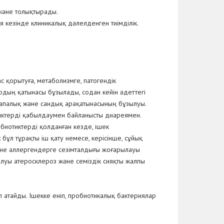
 және толықтырады.
я кезінде клиникалық дәлелденген тиімділік.
 қорытуға, метаболизмге, патогендік
рдың қатынасы бұзылады, содан кейін әдеттегі
ң сапалық және сандық арақатынасының бұзылуы.
тиктерді қабылдаумен байланысты диареямен.
биотиктерді қолданған кезде, ішек
ұл тұрақты іш қату немесе, керісінше, сұйық
және аллергендерге сезімталдығы жоғарылауы
луы атеросклероз және семіздік сияқты жалпы
 атайды. Ішекке еніп, пробиотикалық бактериялар