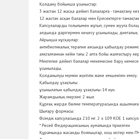
Қолдану бойынша ұсыныстар:
3 жастан 12 жасқа дейінгі балаларға - тамақтану ке
12 жастан асқан балалар мен Ересектерге-тамақтану
Капсулаларды толығымен жұтып, сумен жууға болады.
алдында дәрігермен кеңесу ұсынылады, диеталық
Айрықша нұсқаулар:
антибиотикалық терапия аясында қабылдау режимі:
аяқталғаннан кейін тағы 2 апта бойы жалғастыру кер
Мектепке дейінгі балалар мекемесіне бару немесе
ұсынылады.
Қолданылуы мүмкін жүктілік және емшекпен емізу.
Қабылдау ұзақтығы:
ұсынылатын қабылдау ұзақтығы-14 күн.
Жарамдылық мерзімі: 2 жыл.
Құрғақ жерде бөлме температурасында ашылмаған з
Шығару формасы:
Өсімдік капсуласында 210 мг. 2 х 109 КОЕ 1 капсул
* Ресей Федерациясының аумағында тіркелген
Құрамында жасанды бояғыштар, хош иістер мен Г