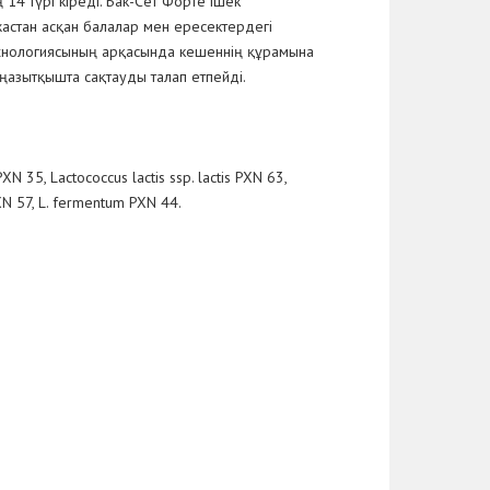
14 түрі кіреді. Бак-Сет Форте ішек
жастан асқан балалар мен ересектердегі
технологиясының арқасында кешеннің құрамына
оңазытқышта сақтауды талап етпейді.
N 35, Lactococcus lactis ssp. lactis PXN 63,
 PXN 57, L. fermentum PXN 44.