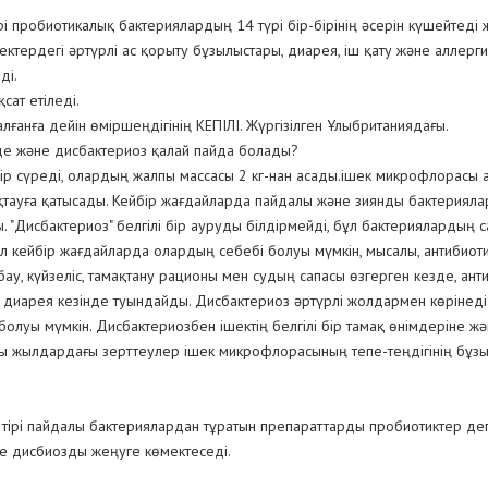
ірі пробиотикалық бактериялардың 14 түрі бір-бірінің әсерін күшейтеді
ктердегі әртүрлі ас қорыту бұзылыстары, диарея, іш қату және аллерги
ді.
сат етіледі.
ғанға дейін өміршеңдігінің КЕПІЛІ. Жүргізілген Ұлыбританиядағы.
е және дисбактериоз қалай пайда болады?
р сүреді, олардың жалпы массасы 2 кг-нан асады.ішек микрофлорасы ас
қтауға қатысады. Кейбір жағдайларда пайдалы және зиянды бактерияла
ы. "Дисбактериоз" белгілі бір ауруды білдірмейді, бұл бактерияларды
ал кейбір жағдайларда олардың себебі болуы мүмкін, мысалы, антибио
у, күйзеліс, тамақтану рационы мен судың сапасы өзгерген кезде, анти
диарея кезінде туындайды. Дисбактериоз әртүрлі жолдармен көрінеді: б
болуы мүмкін. Дисбактериозбен ішектің белгілі бір тамақ өнімдеріне 
ңғы жылдардағы зерттеулер ішек микрофлорасының тепе-теңдігінің бұзы
 тірі пайдалы бактериялардан тұратын препараттарды пробиотиктер деп
не дисбиозды жеңуге көмектеседі.