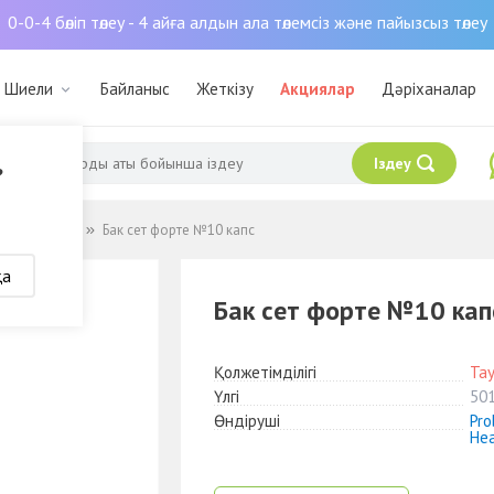
0-0-4 бөліп төлеу - 4 айға алдын ала төлемсіз және пайызсыз төлеу
: Шиели
Байланыс
Жеткізу
Акциялар
Дәріханалар
Іздеу
?
 пребиотики
Бак сет форте №10 капс
қа
Бак сет форте №10 кап
Қолжетімділігі
Та
Үлгі
50
Өндіруші
Pro
Hea