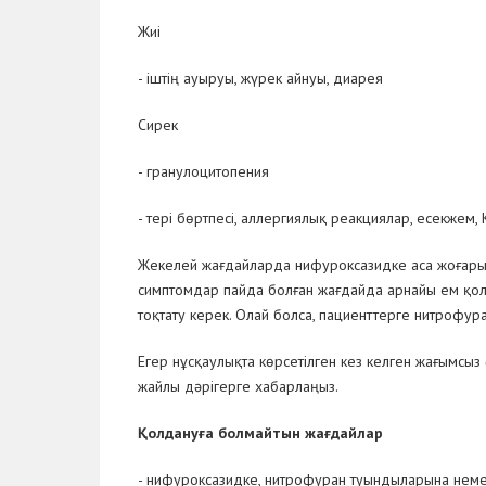
Жиі
- іштің ауыруы, жүрек айнуы, диарея
Сирек
- гранулоцитопения
- тері бөртпесі, аллергиялық реакциялар, есекжем, К
Жекелей жағдайларда нифуроксазидке аса жоғары
симптомдар пайда болған жағдайда арнайы ем қол
тоқтату керек. Олай болса, пациенттерге нитрофу
Егер нұсқаулықта көрсетілген кез келген жағымсыз
жайлы дәрігерге хабарлаңыз.
Қолдануға болмайтын жағдайлар
- нифуроксазидке, нитрофуран туындыларына неме