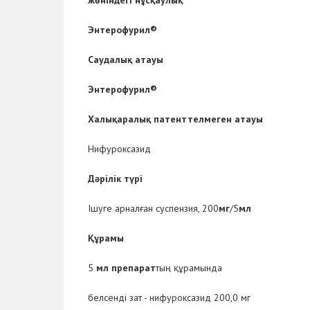
жөніндегі нұсқаулық
Энтерофурил
®
Саудалық
атауы
Энтерофурил
®
Халықаралық
патенттелмеген
атауы
Нифуроксазид
Дәрілік
түрі
Ішуге арналған суспензия, 200
мг
/5
мл
Құрамы
5
мл
препарат
тың құрамында
б
елсенді
зат
- нифуроксазид 200,0 мг