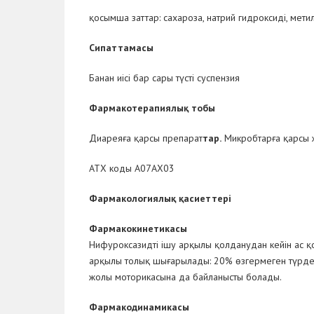
қ
осымша заттар:
сахароза, натрий гидроксиді, мети
Сипаттамасы
Банан иісі бар сары түсті суспензия
Фармакотерап
иялық тобы
Диареяға қарсы препарат
тар
.
Микробтарға қарсы ж
АТХ коды А07АХ03
Фармакологиялық қасиеттері
Фармакокинетикасы
Нифуроксазидті ішу арқылы қолданудан кейін ас қор
арқылы толық шығарылады: 20% өзгермеген түрде,
жолы моторикасына да байланысты болады.
Фармакодинамика
сы