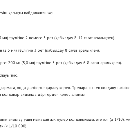
шеуіш қасықты пайдаланған жөн.
 мл) тәулігіне 2 немесе 3 рет (қабылдау 8-12 сағат аралықпен).
 (2,5 мл) тәулігіне 3 рет (қабылдау 8 сағат аралықпен).
ге: 200 мг (5,0 мл) тәулігіне 3 рет (қабылдау 6-8 сағат аралықпен).
пауы тиіс.
рмаса, онда дәрігерге қаралу керек. Препаратты тек қолдану тәсіліне
ты қолданар алдында дәрігерден кеңес алыңыз.
гін анықтау үшін мынадай жіктеулер қолданылады: өте жиі (≥ 1/10), жиі
к (< 1/10 000).