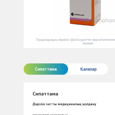
Тауарлардың көрінісі фотосуретте көрсетілгенн
мүмкін
Сипаттама
Қалалар
Сипаттама
Дәрілік затты медициналық қолдану