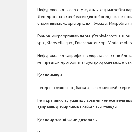
Нифуроксазид - әсер ету ауқымы кең микробқа қар
Дегидрогеназалар белсенділігін бөгейді және тын
биохимиялық үдерістер циклінбұзады. Микробтық 
Грамоң микроорганизмдерге (
Staphylococcus aureus
spp., Klebsiella spp., Enterobacter spp., Vibrio choler
Нифуроксазид сапрофитті флораға әсер етпейді, 
келтіреді.Энтеротропты вирустар жұққан кезде ба
Қолданылуы
- егер инфекцияның басқа ағзалар мен жүйелерге
Регидратациялау үшін ішу арқылы немесе вена ішілі
диареяның ауырлығына сәйкес анықталады.
Қолдану тәсілі және дозалары