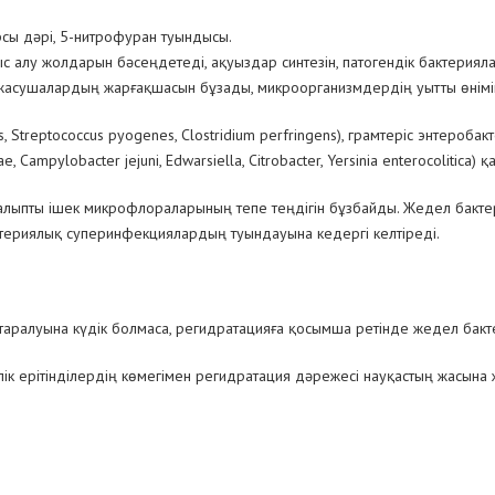
сы дәрі, 5-нитрофуран туындысы.
ыс алу жолдарын бәсеңдетеді, ақуыздар синтезін, патогендік бактери
жасушалардың жарғақшасын бұзады, микроорганизмдердің уытты өнімі
, Streptococcus pyogenes, Clostridium perfringens),
грамтеріс энтеробак
ae, Campylobacter jejuni, Edwarsiella, Citrobacter, Yersinia enterocolitica
) қ
қалыпты ішек микрофлораларының тепе теңдігін бұзбайды. Жедел бакте
ктериялық суперинфекциялардың туындауына кедергі келтіреді.
 таралуына күдік болмаса, регидратацияға қосымша ретінде жедел ба
к ерітінділердің көмегімен регидратация дәрежесі науқастың жасына жә