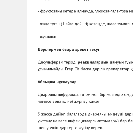
- фруктозаны көтере алмауда, глюкоза-галактоза м
- жаңа туған (1 айға дейінгі) кезеңде, шала туылға
- жүктілікте
Дәрілермен өзара әрекеттесуі
Дисульфирам тәрізді
реакци
ялардың дамуын туынд
ұсынылмайды. Егер Сіз басқа дәрілік препараттар 
Айрықша нұсқаулар
Диареяны нифуроксазид емімен бір мезгілде емде
немесе вена ішіне) жүргізу қажет.
3 жасқа дейінгі балаларда диареяны емдеуді дәрі
уыттану немесе инфекцияларсимптомдары) бар бак
шешу үшін дәрігерге жүгіну керек.