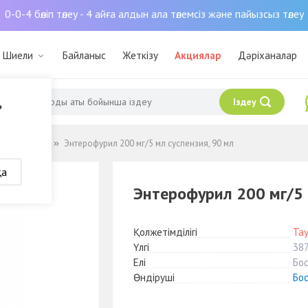
0-0-4 бөліп төлеу - 4 айға алдын ала төлемсіз және пайызсыз төлеу
: Шиели
Байланыс
Жеткізу
Акциялар
Дәріханалар
Іздеу
?
 пребиотики
Энтерофурил 200 мг/5 мл суспензия, 90 мл
қа
Энтерофурил 200 мг/5 
Қолжетімділігі
Та
Үлгі
38
Елі
Бос
Өндіруші
Бо