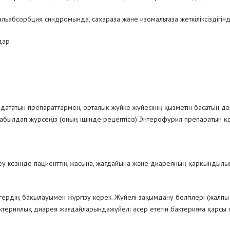
альабсорбция синдромында, сахараза және изомальтаза жеткіліксіздігін
ндар
ататын препараттармен, орталық жүйке жүйесінің қызметін басатын дә
қабылдап жүрсеңіз (оның ішінде рецептісіз) Энтерофурил препаратын қ
у кезінде пациенттің жасына, жағдайына және диареяның қарқындылығ
гердің бақылауымен жүргізу керек. Жүйелі зақымдану белгілері (жалп
териялық диарея жағдайларындажүйелі әсер ететін бактерияға қарсы 