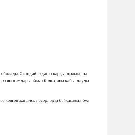
ды болады. Осындай аздаған қарқындылықтағы
гер симптомдары айқын болса, оны қабылдауды
кез келген жағымсыз әсерлерді байқасаңыз, бұл