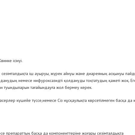
винке ісінуі.
 сезімталдықта іш ауыруы, жүрек айнуы және диареяның асқынуы пай
данудың немесе нифуроксазидті қолдануды тоқтатудың қажеті жоқ. Е
ран туындыларын тағайындауға жол бермеу керек.
 әсерлер күшейе түссе,немесе Сіз нұсқаулықта көрсетілмеген басқа да 
се препараттың басқа да компоненттеріне жоғары сезімталдықта