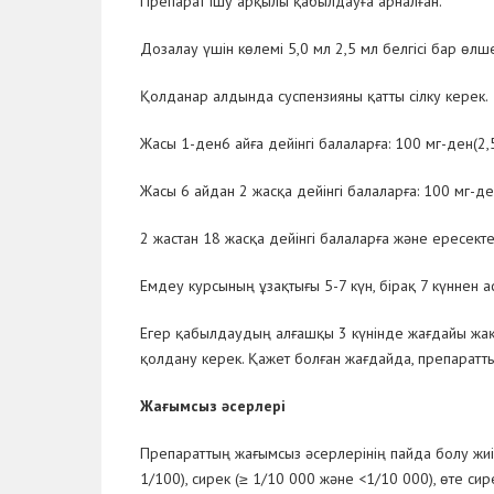
Препарат ішу арқылы қабылдауға арналған.
Дозалау үшін көлемі 5,0 мл 2,5 мл белгісі бар өл
Қолданар алдында суспензияны қатты сілку керек.
Жасы 1-ден6 айға дейінгі балаларға: 100 мг-ден(2,5
Жасы 6 айдан 2 жасқа дейінгі балаларға: 100 мг-ден
2 жастан 18 жасқа дейінгі балаларға және ересектер
Емдеу курсының ұзақтығы 5-7 күн, бірақ 7 күннен ас
Егер қабылдаудың алғашқы 3 күнінде жағдайы жақса
қолдану керек. Қажет болған жағдайда, препарат
Жағымсыз әсерлері
Препараттың жағымсыз әсерлерінің пайда болу жиілі
1/100), сирек (≥ 1/10 000 және <1/10 000), өте сире