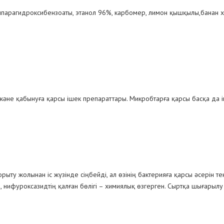
лпарагидроксибензоаты, этанол 96%, карбомер, лимон қышқылы,банан хош
әне қабынуға қарсы ішек препараттары. Микробтарға қарсы басқа да 
ыту жолынан іс жүзінде сіңбейді, ал өзінің бактерияға қарсы әсерін т
 нифуроксазидтің қалған бөлігі – химиялық өзгерген. Сыртқа шығарыл