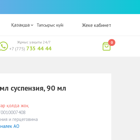
Қазақша
Тапсырыс күйі
Жеке кабинет
Жұмыс уақыты 24/7
0
735 44 44
+7 (775)
мл суспензия, 90 мл
уар қолда жоқ
70010007408
ния и герцеговина
сналек АО