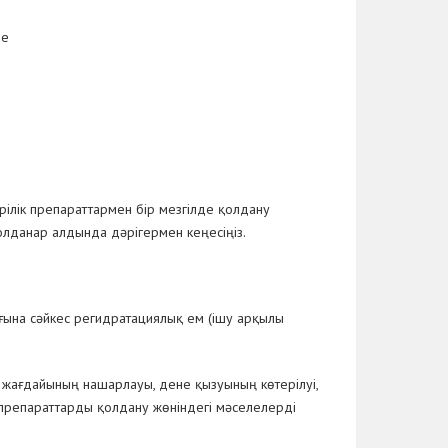
де
рілік препараттармен бір мезгілде қолдану
олданар алдында дәрігермен кеңесіңіз.
ына сәйкес регидратациялық ем (ішу арқылы
ы жағдайының нашарлауы, дене қызуының көтерілуі,
препараттарды қолдану жөніндегі мәселелерді