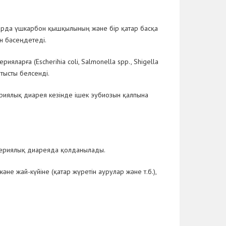
яларда үшкарбон қышқылының және бір қатар басқа
н бәсеңдетеді.
терияларға
(Escherihia coli, Salmonella spp., Shigella
атысты белсенді.
риялық диарея кезінде ішек эубиозын қалпына
ктериялық диареяда қолданылады.
не жай-күйіне (қатар жүретін аурулар және т.б.),