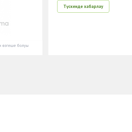
Түскенде хабарлау
ен өзгеше болуы