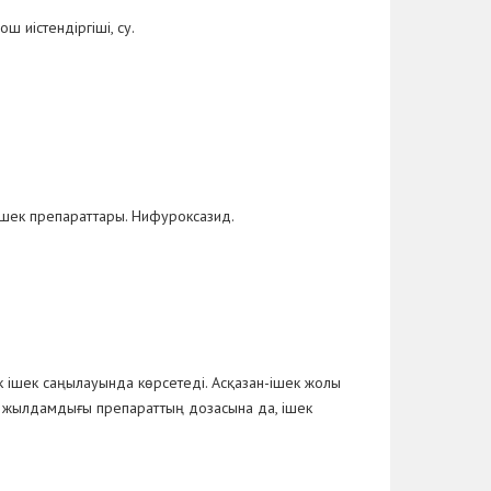
 иістендіргіші, су.
ішек препараттары. Нифуроксазид.
ек ішек саңылауында көрсетеді. Асқазан-ішек жолы
у жылдамдығы препараттың дозасына да, ішек