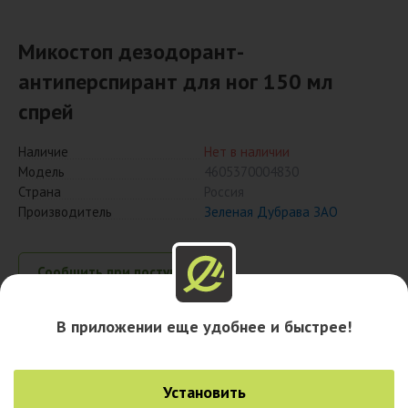
Микостоп дезодорант-
антиперспирант для ног 150 мл
спрей
Наличие
Нет в наличии
Модель
4605370004830
Страна
Россия
Производитель
Зеленая Дубрава ЗАО
Сообщить при поступлении
В приложении еще удобнее и быстрее!
Описание
Установить
Наличие в городах